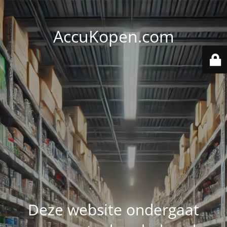
AccuKopen.com
Deze website ondergaat