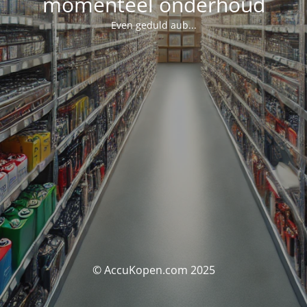
momenteel onderhoud
Even geduld aub...
© AccuKopen.com 2025