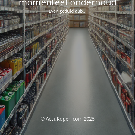
momenteel onderhoud
Even geduld aub...
© AccuKopen.com 2025