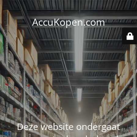
AccuKopen.com
Deze website ondergaat