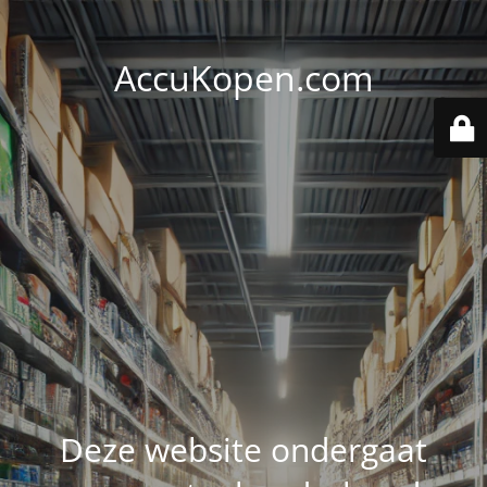
AccuKopen.com
Deze website ondergaat