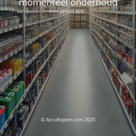
momenteel onderhoud
Even geduld aub...
© AccuKopen.com 2025