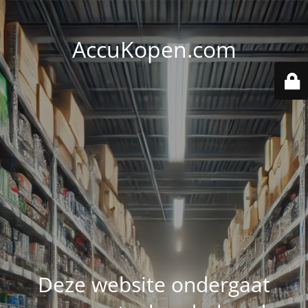
AccuKopen.com
Deze website ondergaat