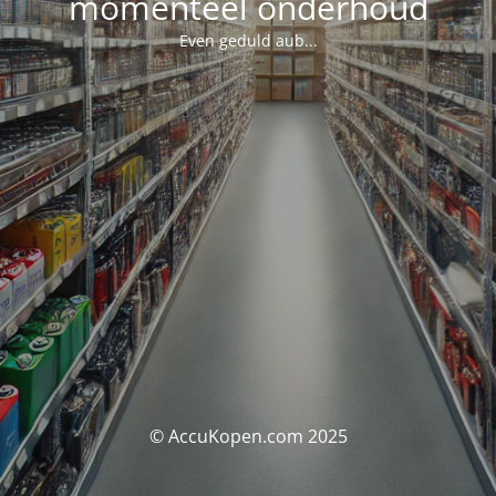
momenteel onderhoud
Even geduld aub...
© AccuKopen.com 2025