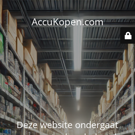
AccuKopen.com
Deze website ondergaat