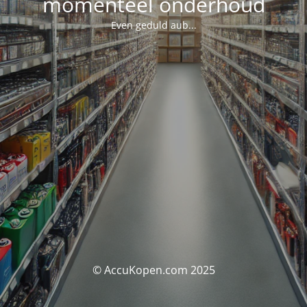
momenteel onderhoud
Even geduld aub...
© AccuKopen.com 2025