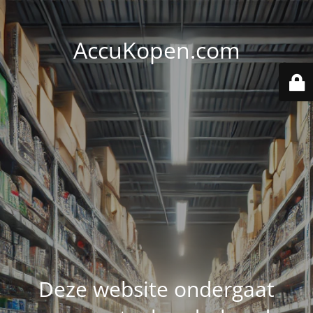
AccuKopen.com
Deze website ondergaat