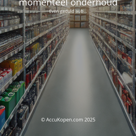
momenteel onderhoud
Even geduld aub...
© AccuKopen.com 2025