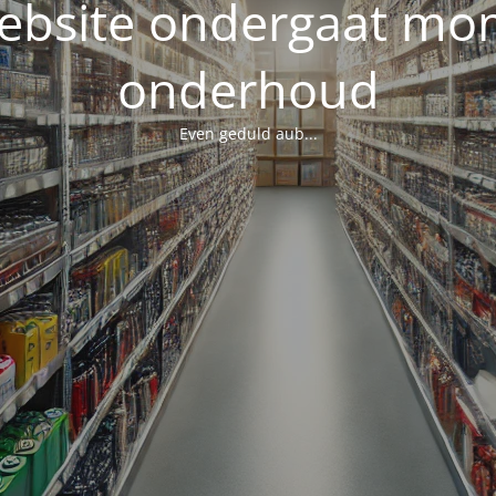
ebsite ondergaat mo
onderhoud
Even geduld aub...