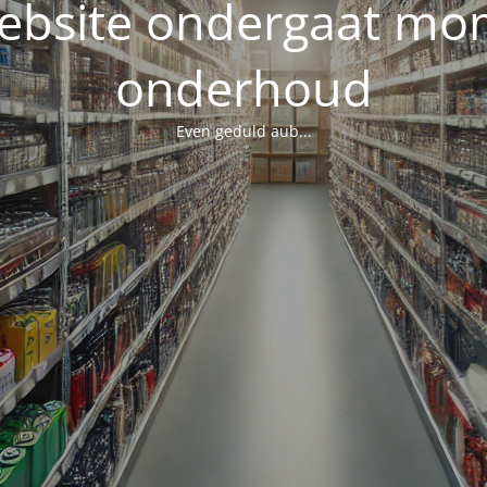
ebsite ondergaat mo
onderhoud
Even geduld aub...