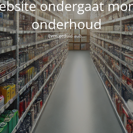
ebsite ondergaat mo
onderhoud
Even geduld aub...