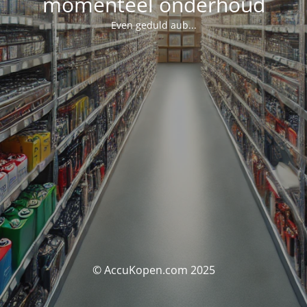
momenteel onderhoud
Even geduld aub...
© AccuKopen.com 2025