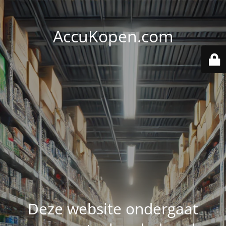
AccuKopen.com
Deze website ondergaat