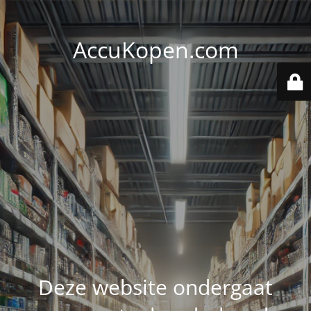
AccuKopen.com
Deze website ondergaat