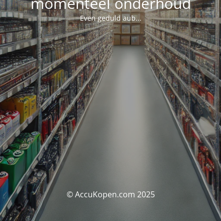
momenteel onderhoud
Even geduld aub...
© AccuKopen.com 2025