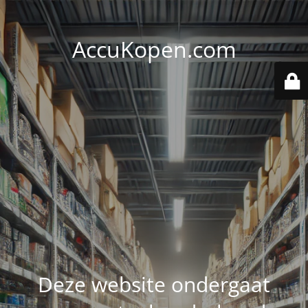
AccuKopen.com
Deze website ondergaat