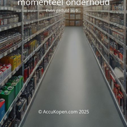
momenteel onderhoud
Even geduld aub...
© AccuKopen.com 2025