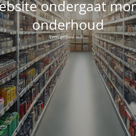
ebsite ondergaat mo
onderhoud
Even geduld aub...