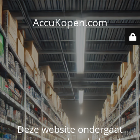
AccuKopen.com
Deze website ondergaat