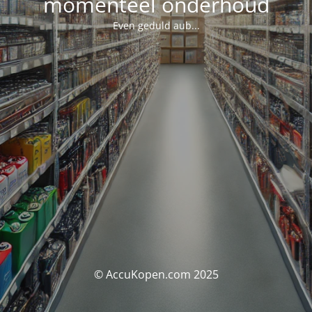
momenteel onderhoud
Even geduld aub...
© AccuKopen.com 2025