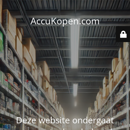
AccuKopen.com
Deze website ondergaat