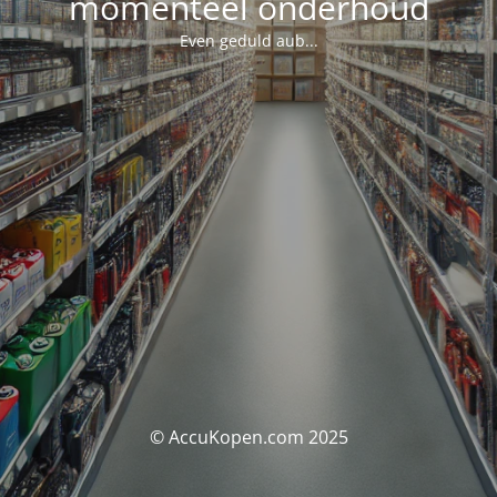
momenteel onderhoud
Even geduld aub...
© AccuKopen.com 2025