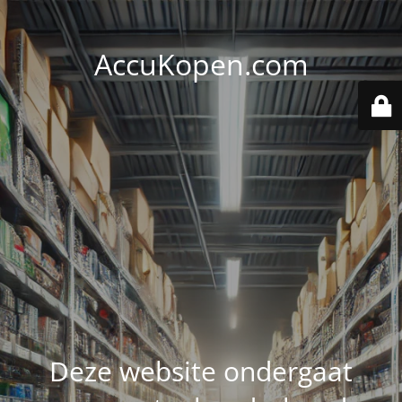
AccuKopen.com
Deze website ondergaat