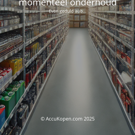
momenteel onderhoud
Even geduld aub...
© AccuKopen.com 2025