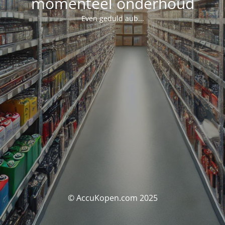
momenteel onderhoud
Even geduld aub...
© AccuKopen.com 2025