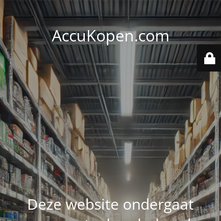
AccuKopen.com
Deze website ondergaat