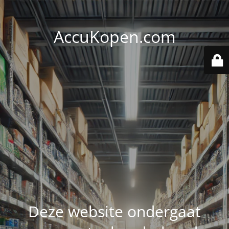
AccuKopen.com
Deze website ondergaat