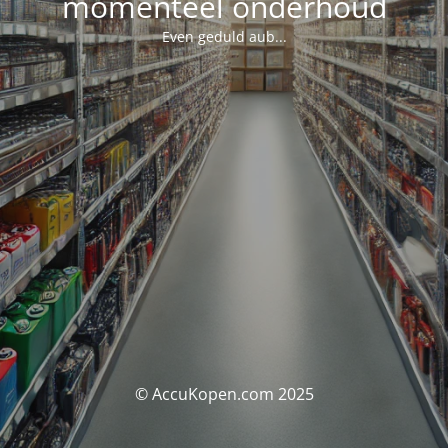
momenteel onderhoud
Even geduld aub...
© AccuKopen.com 2025