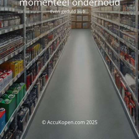
momenteel onderhoud
Even geduld aub...
© AccuKopen.com 2025