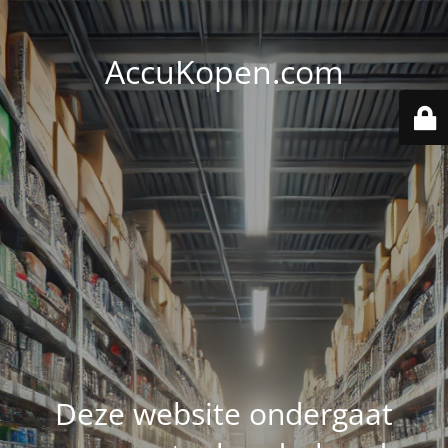
AccuKopen.com
Deze website ondergaat