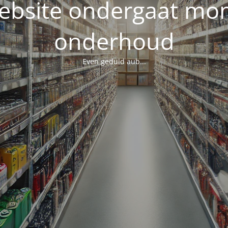
ebsite ondergaat mo
onderhoud
Even geduld aub...